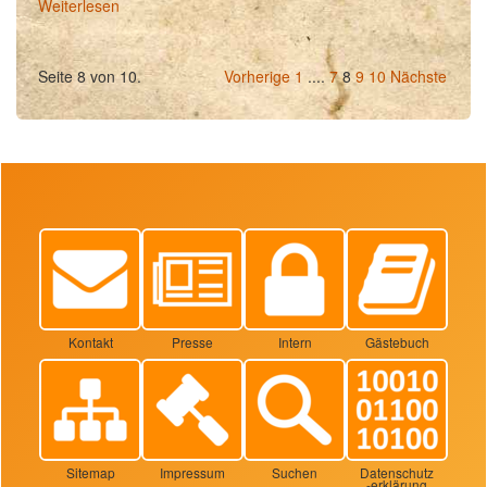
Weiterlesen
Seite 8 von 10.
Vorherige
1
....
7
8
9
10
Nächste
Kontakt
Presse
Intern
Gästebuch
Sitemap
Impressum
Suchen
Datenschutz
-erklärung